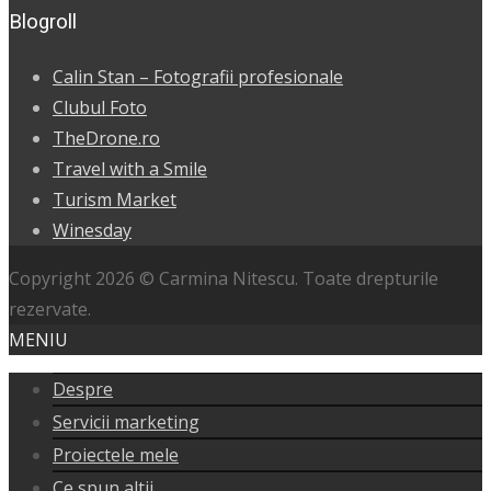
Blogroll
Calin Stan – Fotografii profesionale
Clubul Foto
TheDrone.ro
Travel with a Smile
Turism Market
Winesday
Copyright 2026 © Carmina Nitescu. Toate drepturile
rezervate.
MENIU
Despre
Servicii marketing
Proiectele mele
Ce spun altii