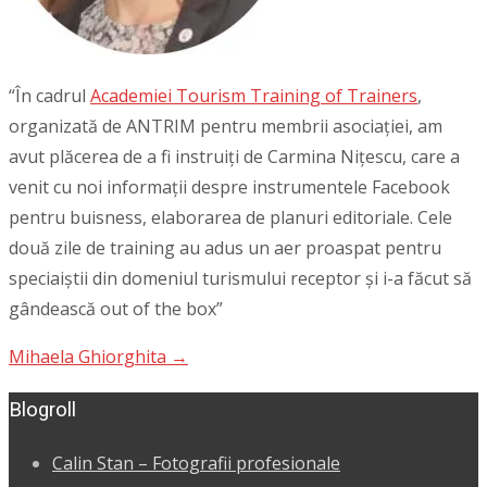
“În cadrul
Academiei Tourism Training of Trainers
,
organizată de ANTRIM pentru membrii asociației, am
avut plăcerea de a fi instruiți de Carmina Nițescu, care a
venit cu noi informații despre instrumentele Facebook
pentru buisness, elaborarea de planuri editoriale. Cele
două zile de training au adus un aer proaspat pentru
speciaiștii din domeniul turismului receptor și i-a făcut să
gândească out of the box”
Mihaela Ghiorghita
→
Post
navigation
Blogroll
Calin Stan – Fotografii profesionale