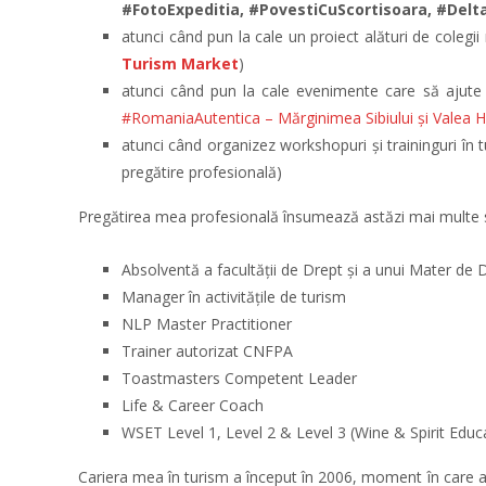
#FotoExpeditia, #PovestiCuScortisoara, #Del
atunci când pun la cale un proiect alături de colegi
Turism Market
)
atunci când pun la cale evenimente care să ajute R
#RomaniaAutentica – Mărginimea Sibiului și Valea Hâ
atunci când organizez workshopuri și traininguri în t
pregătire profesională)
Pregătirea mea profesională însumează astăzi mai multe sp
Absolventă a facultății de Drept și a unui Mater de D
Manager în activitățile de turism
NLP Master Practitioner
Trainer autorizat CNFPA
Toastmasters Competent Leader
Life & Career Coach
WSET Level 1, Level 2 & Level 3 (Wine & Spirit Educ
Cariera mea în turism a început în 2006, moment în care a