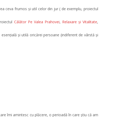
a ceva frumos și util celor din jur ( de exemplu, proiectul
roiectul
Călător Pe Valea Prahovei
,
Relaxare și Vitalitate
,
sențială și utilă oricărei persoane (indiferent de vârstă și
are îmi amintesc cu plăcere, o perioadă în care știu că am