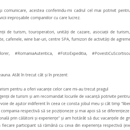
și comunicare, acestea conferindu-mi cadrul cel mai potrivit pentr
cii ireproșabile companiilor cu care lucrez.
 de turism, touroperatori, unități de cazare, asociații de turism,
 cafenele, wine bar-uri, centre SPA, furnizori de activități de agreme
r, #RomaniaAutentica, #FotoExpeditia, #PovestiCuScortisoara
auna. Atât în trecut cât și în prezent:
urism pentru a oferi vacanțe celor care mi-au trecut pragul
enții de turism și am recomandat locurile de vacanță potrivite pentru
evoie de ajutor indiferent în ceea ce consta jobul meu și cât timp “lib
 compania respectivă să se poziționeze și mai apoi să se diferențieze 
lă prin călătorii și experiențe” și am hotărât să duc vacanțele de gru
 fiecare participant să rămână cu ceva din experiența respectivă (e