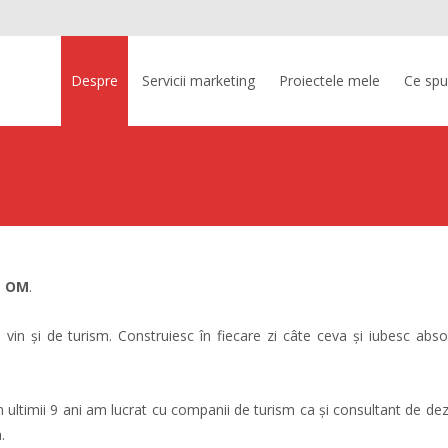
Skip
to
Despre
Servicii marketing
Proiectele mele
Ce spun
content
d
OM
.
 vin și de turism. Construiesc în fiecare zi câte ceva și iubesc abso
n ultimii 9 ani am lucrat cu companii de turism ca și consultant de de
.