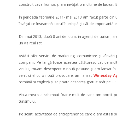
construit ceva frumos și am învățat o mulțime de lucruri. 
În perioada februarie 2011- mai 2013 am făcut parte din 
învățat ce înseamnă lucrul în echipă și cât de importantă 
Din mai 2013, după 8 ani de lucrat în agenții de turism, a
un vis realizat!
Astăzi ofer servicii de marketing, comunicare și vânzări 
companii. Pe lângă toate acestea călătoresc cât de mult 
vinului, mi-am descoperit o nouă pasiune și am lansat în
venit și el cu o nouă provocare: am lansat
Winesday A
română și engleză și se poate descarcă gratuit atât pe iOS
Viata mea s-a schimbat foarte mult de cand am pornit pe c
turismului.
Pe scurt, activitatea de antreprenor pe care o am astăzi s