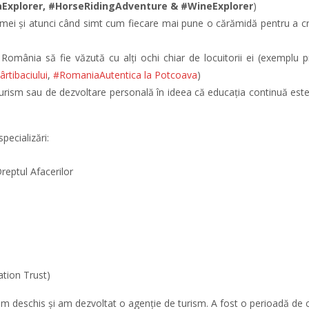
taExplorer, #HorseRidingAdventure & #WineExplorer
)
i mei și atunci când simt cum fiecare mai pune o cărămidă pentru a cre
omânia să fie văzută cu alți ochi chiar de locuitorii ei (exemplu p
rtibaciului
,
#RomaniaAutentica la Potcoava
)
urism sau de dezvoltare personală în ideea că educația continuă este e
ecializări:
reptul Afacerilor
ation Trust)
m deschis și am dezvoltat o agenție de turism. A fost o perioadă de c