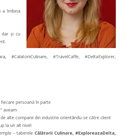
u a îmbina
 dar și cu
nt.
, #CalatoriiCulinare, #TravelCaffe, #DeltaExplorer,
 fiecare persoană în parte
er” aveam
de alte companii din industrie orientându-se către client
p la un alt nivel
xemple – taberele
Călătorii Culinare, #ExploreazaDelta,