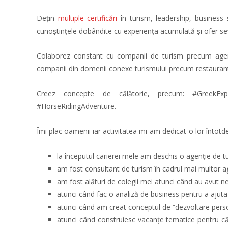
Dețin
multiple certificări
în turism, leadership, business 
cunoștințele dobândite cu experiența acumulată și ofer sevi
Colaborez constant cu companii de turism precum agenții
companii din domenii conexe turismului precum restaurante,
Creez concepte de călătorie, precum: #GreekExplore
#HorseRidingAdventure.
Îmi plac oamenii iar activitatea mi-am dedicat-o lor întotde
la începutul carierei mele am deschis o agenție de t
am fost consultant de turism în cadrul mai multor ag
am fost alături de colegii mei atunci când au avut n
atunci când fac o analiză de business pentru a ajuta
atunci când am creat conceptul de “dezvoltare persona
atunci când construiesc vacanțe tematice pentru că