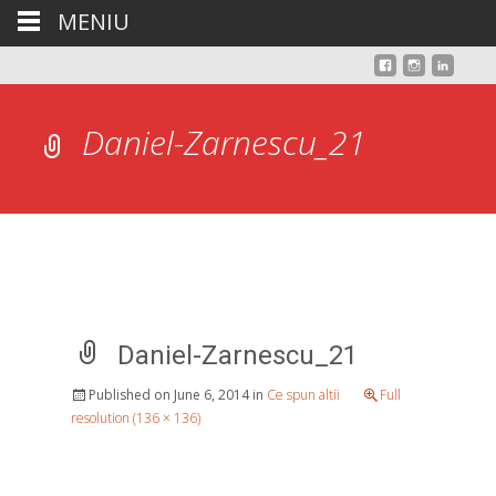
MENIU
Daniel-Zarnescu_21
Daniel-Zarnescu_21
Published on
June 6, 2014
in
Ce spun altii
Full
resolution (136 × 136)