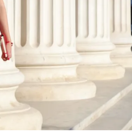
Organizare eve
Organizare workshopuri, traininguri si alte eveniment
Descopera