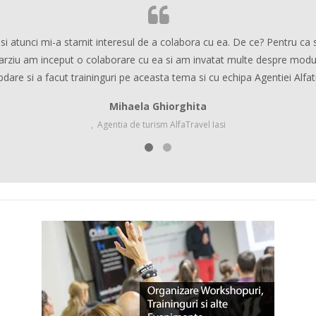
si atunci mi-a starnit interesul de a colabora cu ea. De ce? Pentru ca 
arziu am inceput o colaborare cu ea si am invatat multe despre modul in
dare si a facut traininguri pe aceasta tema si cu echipa Agentiei Alfatra
Mihaela Ghiorghita
,
Agentia de turism AlfaTravel Iasi