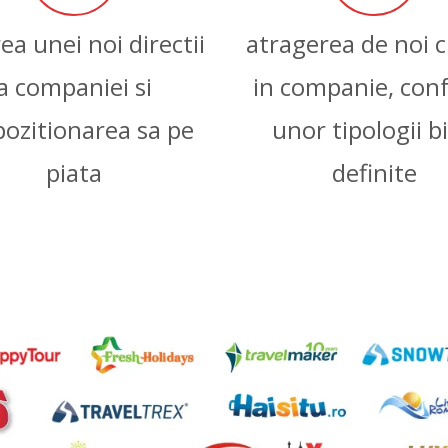
ea unei noi directii
atragerea de noi c
a companiei si
in companie, con
pozitionarea sa pe
unor tipologii b
piata
definite