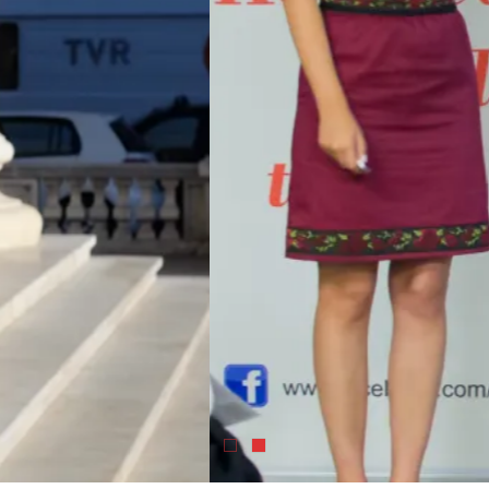
nimente
e