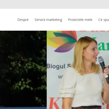
Skip
to
Despre
Servicii marketing
Proiectele mele
Ce spun
content