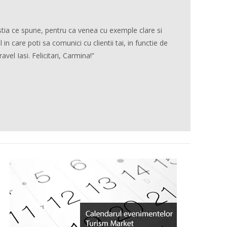
stia ce spune, pentru ca venea cu exemple clare si
“În cadrul <a
 care poti sa comunici cu clientii tai, in functie de
pentru membrii
vel Iasi. Felicitari, Carmina!”
planuri 