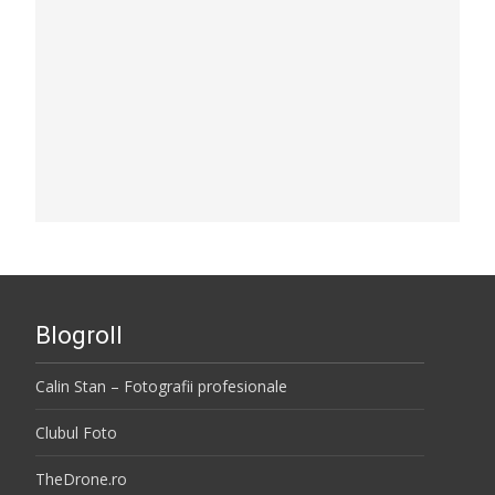
Blogroll
Calin Stan – Fotografii profesionale
Clubul Foto
TheDrone.ro