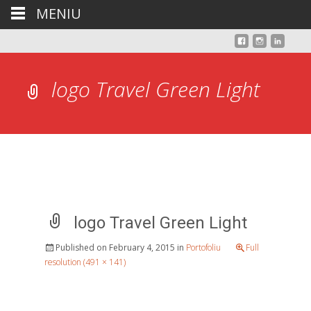
MENIU
logo Travel Green Light
logo Travel Green Light
Published on
February 4, 2015
in
Portofoliu
Full
resolution (491 × 141)